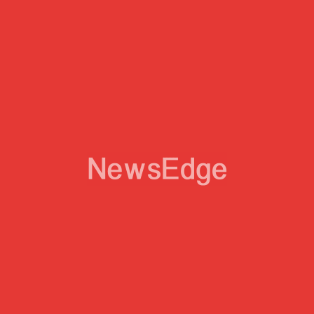
Partagés Récemment
JUSTICE
24 Nov. 2022
Justice Et Liberté Pour Yannick Nila
JUSTICE
23 Nov. 2022
L' Ingratitude
JUSTICE